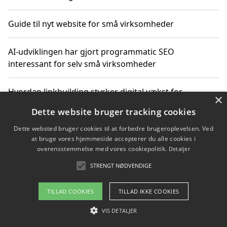
Guide til nyt website for små virksomheder
AI-udviklingen har gjort programmatic SEO
interessant for selv små virksomheder
Hvordan linkbuilding styrker digital vækst for
×
virksomheder
Dette website bruger tracking cookies
Dette websted bruger cookies til at forbedre brugeroplevelsen. Ved
Sådan har udviklingen inden for genbrug af elektronik
at bruge vores hjemmeside accepterer du alle cookies i
ændret sig
overensstemmelse med vores cookiepolitik.
Detaljer
STRENGT NØDVENDIGE
Copyright 2026 - Pilanto Aps
TILLAD COOKIES
TILLAD IKKE COOKIES
Om / kontakt
Blog
Betingelser
VIS DETALJER