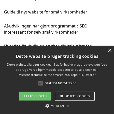
Guide til nyt website for små virksomheder
AI-udviklingen har gjort programmatic SEO
interessant for selv små virksomheder
Hvordan linkbuilding styrker digital vækst for
×
virksomheder
Dette website bruger tracking cookies
Dette websted bruger cookies til at forbedre brugeroplevelsen. Ved
Sådan har udviklingen inden for genbrug af elektronik
at bruge vores hjemmeside accepterer du alle cookies i
ændret sig
overensstemmelse med vores cookiepolitik.
Detaljer
STRENGT NØDVENDIGE
Copyright 2026 - Pilanto Aps
TILLAD COOKIES
TILLAD IKKE COOKIES
Om / kontakt
Blog
Betingelser
VIS DETALJER