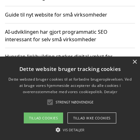
Guide til nyt website for små virksomheder
AI-udviklingen har gjort programmatic SEO
interessant for selv små virksomheder
Hvordan linkbuilding styrker digital vækst for
×
virksomheder
Dette website bruger tracking cookies
Dette websted bruger cookies til at forbedre brugeroplevelsen. Ved
Sådan har udviklingen inden for genbrug af elektronik
at bruge vores hjemmeside accepterer du alle cookies i
ændret sig
overensstemmelse med vores cookiepolitik.
Detaljer
STRENGT NØDVENDIGE
Copyright 2026 - Pilanto Aps
TILLAD COOKIES
TILLAD IKKE COOKIES
Om / kontakt
Blog
Betingelser
VIS DETALJER