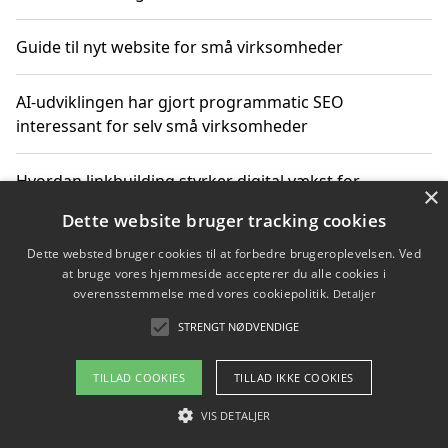
Guide til nyt website for små virksomheder
AI-udviklingen har gjort programmatic SEO
interessant for selv små virksomheder
Hvordan linkbuilding styrker digital vækst for
×
virksomheder
Dette website bruger tracking cookies
Dette websted bruger cookies til at forbedre brugeroplevelsen. Ved
Sådan har udviklingen inden for genbrug af elektronik
at bruge vores hjemmeside accepterer du alle cookies i
ændret sig
overensstemmelse med vores cookiepolitik.
Detaljer
STRENGT NØDVENDIGE
Copyright 2026 - Pilanto Aps
TILLAD COOKIES
TILLAD IKKE COOKIES
Om / kontakt
Blog
Betingelser
VIS DETALJER