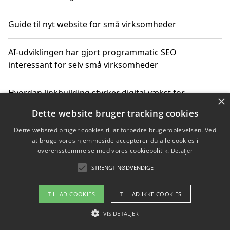
Guide til nyt website for små virksomheder
AI-udviklingen har gjort programmatic SEO
interessant for selv små virksomheder
Hvordan linkbuilding styrker digital vækst for
×
virksomheder
Dette website bruger tracking cookies
Dette websted bruger cookies til at forbedre brugeroplevelsen. Ved
Sådan har udviklingen inden for genbrug af elektronik
at bruge vores hjemmeside accepterer du alle cookies i
ændret sig
overensstemmelse med vores cookiepolitik.
Detaljer
STRENGT NØDVENDIGE
Copyright 2026 - Pilanto Aps
TILLAD COOKIES
TILLAD IKKE COOKIES
Om / kontakt
Blog
Betingelser
VIS DETALJER