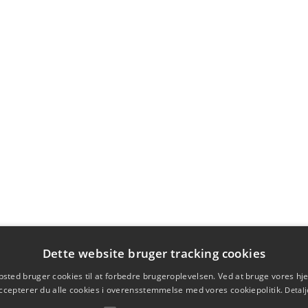
Dette website bruger tracking cookies
sted bruger cookies til at forbedre brugeroplevelsen. Ved at bruge vores 
ccepterer du alle cookies i overensstemmelse med vores cookiepolitik.
Detalj