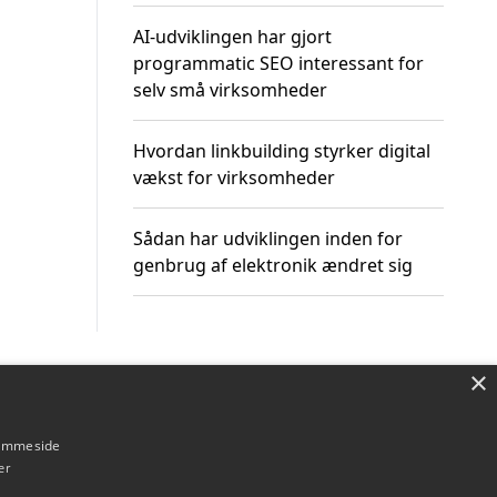
AI-udviklingen har gjort
programmatic SEO interessant for
selv små virksomheder
Hvordan linkbuilding styrker digital
vækst for virksomheder
Sådan har udviklingen inden for
genbrug af elektronik ændret sig
×
Om / kontakt
Blog
Betingelser
hjemmeside
er