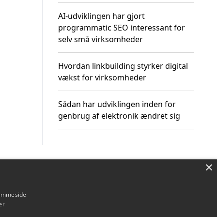
AI-udviklingen har gjort
programmatic SEO interessant for
selv små virksomheder
Hvordan linkbuilding styrker digital
vækst for virksomheder
Sådan har udviklingen inden for
genbrug af elektronik ændret sig
×
Om / kontakt
Blog
Betingelser
hjemmeside
er