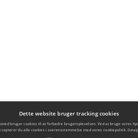
Dette website bruger tracking cookies
sted bruger cookies til at forbedre brugeroplevelsen. Ved at bruge vores 
ccepterer du alle cookies i overensstemmelse med vores cookiepolitik.
Detalj