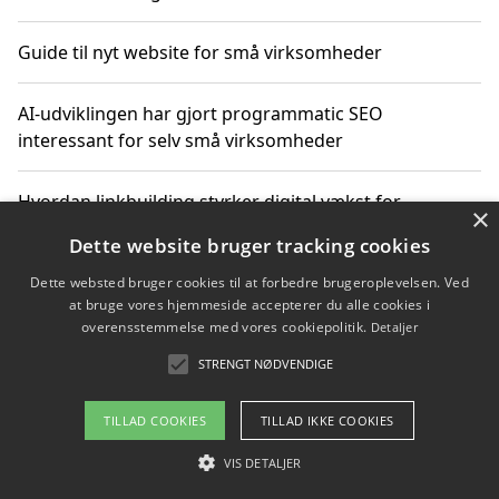
Guide til nyt website for små virksomheder
AI-udviklingen har gjort programmatic SEO
interessant for selv små virksomheder
Hvordan linkbuilding styrker digital vækst for
×
virksomheder
Dette website bruger tracking cookies
Dette websted bruger cookies til at forbedre brugeroplevelsen. Ved
Sådan har udviklingen inden for genbrug af elektronik
at bruge vores hjemmeside accepterer du alle cookies i
ændret sig
overensstemmelse med vores cookiepolitik.
Detaljer
STRENGT NØDVENDIGE
Copyright 2026 - Pilanto Aps
TILLAD COOKIES
TILLAD IKKE COOKIES
Om / kontakt
Blog
Betingelser
VIS DETALJER