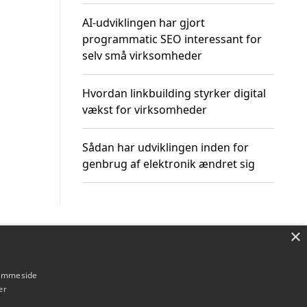
AI-udviklingen har gjort
programmatic SEO interessant for
selv små virksomheder
Hvordan linkbuilding styrker digital
vækst for virksomheder
Sådan har udviklingen inden for
genbrug af elektronik ændret sig
×
Om / kontakt
Blog
Betingelser
hjemmeside
er