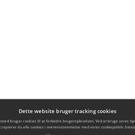
Dette website bruger tracking cookies
sted bruger cookies til at forbedre brugeroplevelsen. Ved at bruge vores 
ccepterer du alle cookies i overensstemmelse med vores cookiepolitik.
Detalj