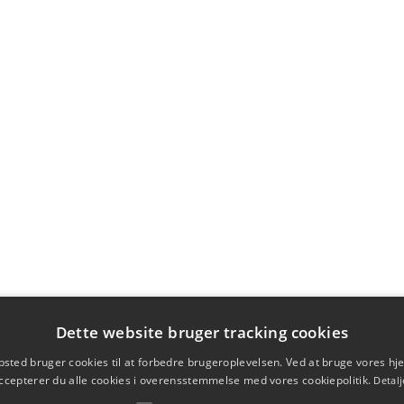
Dette website bruger tracking cookies
sted bruger cookies til at forbedre brugeroplevelsen. Ved at bruge vores 
ccepterer du alle cookies i overensstemmelse med vores cookiepolitik.
Detalj