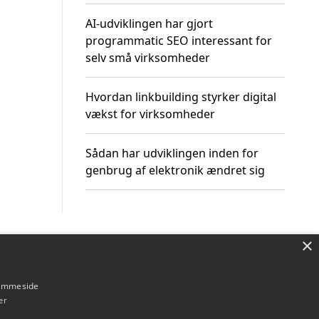
AI-udviklingen har gjort
programmatic SEO interessant for
selv små virksomheder
Hvordan linkbuilding styrker digital
vækst for virksomheder
Sådan har udviklingen inden for
genbrug af elektronik ændret sig
×
Om / kontakt
Blog
Betingelser
hjemmeside
er