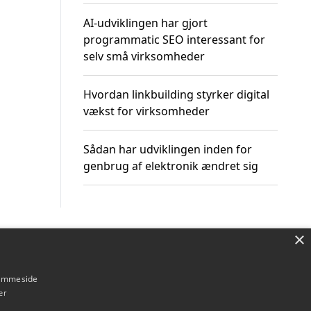
AI-udviklingen har gjort
programmatic SEO interessant for
selv små virksomheder
Hvordan linkbuilding styrker digital
vækst for virksomheder
Sådan har udviklingen inden for
genbrug af elektronik ændret sig
×
Om / kontakt
Blog
Betingelser
hjemmeside
er