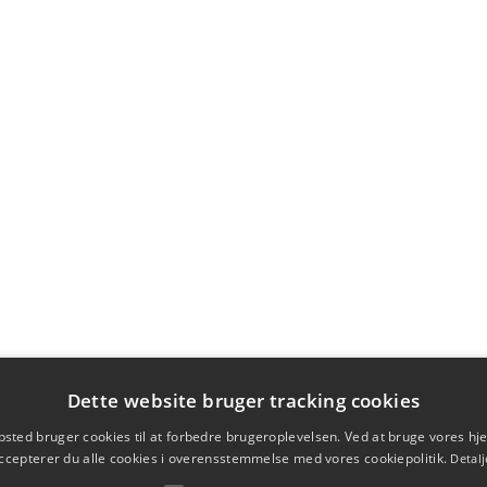
Dette website bruger tracking cookies
sted bruger cookies til at forbedre brugeroplevelsen. Ved at bruge vores 
ccepterer du alle cookies i overensstemmelse med vores cookiepolitik.
Detalj