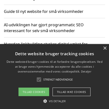
Guide til nyt website for små virksomheder
AI-udviklingen har gjort programmatic SEO
interessant for selv små virksomheder
Hvordan linkbuilding styrker digital vækst for
×
virksomheder
Dette website bruger tracking cookies
Dette websted bruger cookies til at forbedre brugeroplevelsen. Ved
Sådan har udviklingen inden for genbrug af elektronik
at bruge vores hjemmeside accepterer du alle cookies i
ændret sig
overensstemmelse med vores cookiepolitik.
Detaljer
STRENGT NØDVENDIGE
Copyright 2026 - Pilanto Aps
TILLAD COOKIES
TILLAD IKKE COOKIES
Om / kontakt
Blog
Betingelser
VIS DETALJER