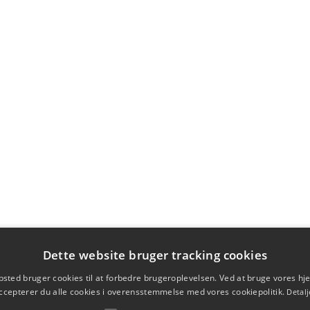
Dette website bruger tracking cookies
sted bruger cookies til at forbedre brugeroplevelsen. Ved at bruge vores 
ccepterer du alle cookies i overensstemmelse med vores cookiepolitik.
Detalj