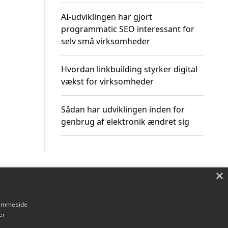
AI-udviklingen har gjort
programmatic SEO interessant for
selv små virksomheder
Hvordan linkbuilding styrker digital
vækst for virksomheder
Sådan har udviklingen inden for
genbrug af elektronik ændret sig
×
Om / kontakt
Blog
Betingelser
hjemmeside
er