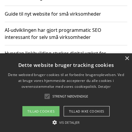
Guide til nyt website for små virksomheder
AI-udviklingen har gjort programmatic SEO
interessant for selv små virksomheder
Hvordan linkbuilding styrker digital vækst for
×
virksomheder
Dette website bruger tracking cookies
Dette websted bruger cookies til at forbedre brugeroplevelsen. Ved
Sådan har udviklingen inden for genbrug af elektronik
at bruge vores hjemmeside accepterer du alle cookies i
ændret sig
overensstemmelse med vores cookiepolitik.
Detaljer
STRENGT NØDVENDIGE
Copyright 2026 - Pilanto Aps
TILLAD COOKIES
TILLAD IKKE COOKIES
Om / kontakt
Blog
Betingelser
VIS DETALJER