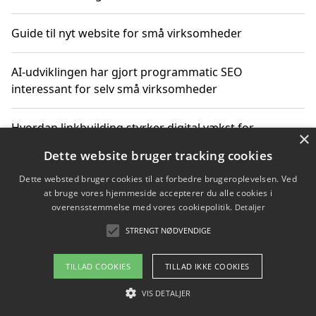
Guide til nyt website for små virksomheder
AI-udviklingen har gjort programmatic SEO
interessant for selv små virksomheder
Hvordan linkbuilding styrker digital vækst for
×
virksomheder
Dette website bruger tracking cookies
Dette websted bruger cookies til at forbedre brugeroplevelsen. Ved
Sådan har udviklingen inden for genbrug af elektronik
at bruge vores hjemmeside accepterer du alle cookies i
ændret sig
overensstemmelse med vores cookiepolitik.
Detaljer
STRENGT NØDVENDIGE
Copyright 2026 - Pilanto Aps
TILLAD COOKIES
TILLAD IKKE COOKIES
Om / kontakt
Blog
Betingelser
VIS DETALJER