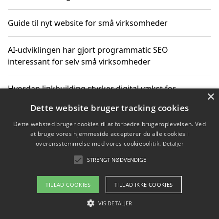
Guide til nyt website for små virksomheder
AI-udviklingen har gjort programmatic SEO
interessant for selv små virksomheder
Hvordan linkbuilding styrker digital vækst for
×
virksomheder
Dette website bruger tracking cookies
Dette websted bruger cookies til at forbedre brugeroplevelsen. Ved
Sådan har udviklingen inden for genbrug af elektronik
at bruge vores hjemmeside accepterer du alle cookies i
ændret sig
overensstemmelse med vores cookiepolitik.
Detaljer
STRENGT NØDVENDIGE
Copyright 2026 - Pilanto Aps
TILLAD COOKIES
TILLAD IKKE COOKIES
Om / kontakt
Blog
Betingelser
VIS DETALJER