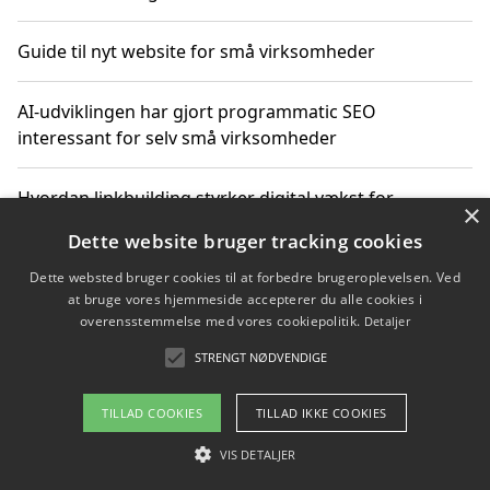
Guide til nyt website for små virksomheder
AI-udviklingen har gjort programmatic SEO
interessant for selv små virksomheder
Hvordan linkbuilding styrker digital vækst for
×
virksomheder
Dette website bruger tracking cookies
Dette websted bruger cookies til at forbedre brugeroplevelsen. Ved
Sådan har udviklingen inden for genbrug af elektronik
at bruge vores hjemmeside accepterer du alle cookies i
ændret sig
overensstemmelse med vores cookiepolitik.
Detaljer
STRENGT NØDVENDIGE
Copyright 2026 - Pilanto Aps
TILLAD COOKIES
TILLAD IKKE COOKIES
Om / kontakt
Blog
Betingelser
VIS DETALJER