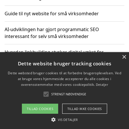
Guide til nyt website for små virksomheder
AI-udviklingen har gjort programmatic SEO
interessant for selv små virksomheder
Hvordan linkbuilding styrker digital vækst for
×
virksomheder
Dette website bruger tracking cookies
Dette websted bruger cookies til at forbedre brugeroplevelsen. Ved
Sådan har udviklingen inden for genbrug af elektronik
at bruge vores hjemmeside accepterer du alle cookies i
ændret sig
overensstemmelse med vores cookiepolitik.
Detaljer
STRENGT NØDVENDIGE
Copyright 2026 - Pilanto Aps
TILLAD COOKIES
TILLAD IKKE COOKIES
Om / kontakt
Blog
Betingelser
VIS DETALJER