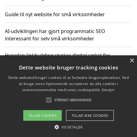
Guide til nyt website for små virksomheder
AI-udviklingen har gjort programmatic SEO
interessant for selv små virksomheder
Hvordan linkbuilding styrker digital vækst for
×
virksomheder
Dette website bruger tracking cookies
Dette websted bruger cookies til at forbedre brugeroplevelsen. Ved
Sådan har udviklingen inden for genbrug af elektronik
at bruge vores hjemmeside accepterer du alle cookies i
ændret sig
overensstemmelse med vores cookiepolitik.
Detaljer
STRENGT NØDVENDIGE
Copyright 2026 - Pilanto Aps
TILLAD COOKIES
TILLAD IKKE COOKIES
Om / kontakt
Blog
Betingelser
VIS DETALJER