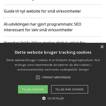
Guide til nyt website for små virksomheder
AI-udviklingen har gjort programmatic SEO
interessant for selv små virksomheder
Hvordan linkbuilding styrker digital vækst for
×
virksomheder
Dette website bruger tracking cookies
Dette websted bruger cookies til at forbedre brugeroplevelsen. Ved
Sådan har udviklingen inden for genbrug af elektronik
at bruge vores hjemmeside accepterer du alle cookies i
ændret sig
overensstemmelse med vores cookiepolitik.
Detaljer
STRENGT NØDVENDIGE
Copyright 2026 - Pilanto Aps
TILLAD COOKIES
TILLAD IKKE COOKIES
Om / kontakt
Blog
Betingelser
VIS DETALJER