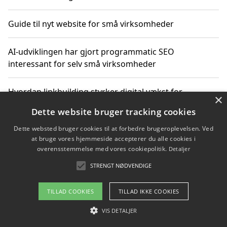
Guide til nyt website for små virksomheder
AI-udviklingen har gjort programmatic SEO
interessant for selv små virksomheder
Hvordan linkbuilding styrker digital vækst for
×
virksomheder
Dette website bruger tracking cookies
Dette websted bruger cookies til at forbedre brugeroplevelsen. Ved
Sådan har udviklingen inden for genbrug af elektronik
at bruge vores hjemmeside accepterer du alle cookies i
ændret sig
overensstemmelse med vores cookiepolitik.
Detaljer
STRENGT NØDVENDIGE
Copyright 2026 - Pilanto Aps
TILLAD COOKIES
TILLAD IKKE COOKIES
Om / kontakt
Blog
Betingelser
VIS DETALJER