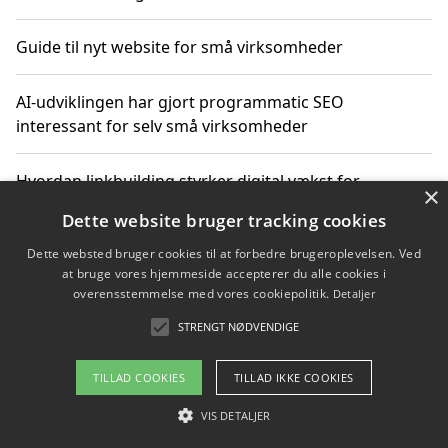
Guide til nyt website for små virksomheder
AI-udviklingen har gjort programmatic SEO
interessant for selv små virksomheder
Hvordan linkbuilding styrker digital vækst for
×
virksomheder
Dette website bruger tracking cookies
Dette websted bruger cookies til at forbedre brugeroplevelsen. Ved
Sådan har udviklingen inden for genbrug af elektronik
at bruge vores hjemmeside accepterer du alle cookies i
ændret sig
overensstemmelse med vores cookiepolitik.
Detaljer
STRENGT NØDVENDIGE
Copyright 2026 - Pilanto Aps
TILLAD COOKIES
TILLAD IKKE COOKIES
Om / kontakt
Blog
Betingelser
VIS DETALJER