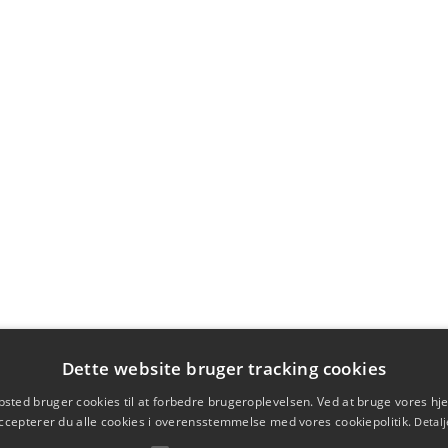
Dette website bruger tracking cookies
sted bruger cookies til at forbedre brugeroplevelsen. Ved at bruge vores 
ccepterer du alle cookies i overensstemmelse med vores cookiepolitik.
Detalj