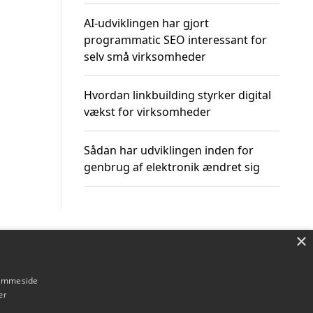
AI-udviklingen har gjort
programmatic SEO interessant for
selv små virksomheder
Hvordan linkbuilding styrker digital
vækst for virksomheder
Sådan har udviklingen inden for
genbrug af elektronik ændret sig
×
Om / kontakt
Blog
Betingelser
hjemmeside
er