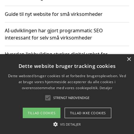
Guide til nyt website for små virksomheder
AI-udviklingen har gjort programmatic SEO
interessant for selv små virksomheder
Hvordan linkbuilding styrker digital vækst for
×
virksomheder
Dette website bruger tracking cookies
Dette websted bruger cookies til at forbedre brugeroplevelsen. Ved
Sådan har udviklingen inden for genbrug af elektronik
at bruge vores hjemmeside accepterer du alle cookies i
ændret sig
overensstemmelse med vores cookiepolitik.
Detaljer
STRENGT NØDVENDIGE
Copyright 2026 - Pilanto Aps
TILLAD COOKIES
TILLAD IKKE COOKIES
Om / kontakt
Blog
Betingelser
VIS DETALJER