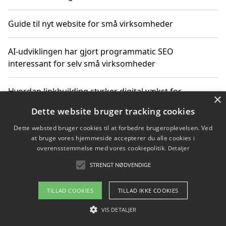
Guide til nyt website for små virksomheder
AI-udviklingen har gjort programmatic SEO
interessant for selv små virksomheder
Hvordan linkbuilding styrker digital vækst for
×
virksomheder
Dette website bruger tracking cookies
Dette websted bruger cookies til at forbedre brugeroplevelsen. Ved
Sådan har udviklingen inden for genbrug af elektronik
at bruge vores hjemmeside accepterer du alle cookies i
ændret sig
overensstemmelse med vores cookiepolitik.
Detaljer
STRENGT NØDVENDIGE
Copyright 2026 - Pilanto Aps
TILLAD COOKIES
TILLAD IKKE COOKIES
Om / kontakt
Blog
Betingelser
VIS DETALJER