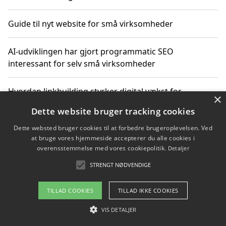
Guide til nyt website for små virksomheder
AI-udviklingen har gjort programmatic SEO
interessant for selv små virksomheder
Hvordan linkbuilding styrker digital vækst for
×
virksomheder
Dette website bruger tracking cookies
Dette websted bruger cookies til at forbedre brugeroplevelsen. Ved
Sådan har udviklingen inden for genbrug af elektronik
at bruge vores hjemmeside accepterer du alle cookies i
ændret sig
overensstemmelse med vores cookiepolitik.
Detaljer
STRENGT NØDVENDIGE
Copyright 2026 - Pilanto Aps
TILLAD COOKIES
TILLAD IKKE COOKIES
Om / kontakt
Blog
Betingelser
VIS DETALJER