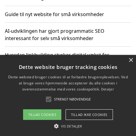
Guide til nyt website for små virksomheder
AI-udviklingen har gjort programmatic SEO
interessant for selv små virksomheder
Hvordan linkbuilding styrker digital vækst for
×
virksomheder
Dette website bruger tracking cookies
Dette websted bruger cookies til at forbedre brugeroplevelsen. Ved
Sådan har udviklingen inden for genbrug af elektronik
at bruge vores hjemmeside accepterer du alle cookies i
ændret sig
overensstemmelse med vores cookiepolitik.
Detaljer
STRENGT NØDVENDIGE
Copyright 2026 - Pilanto Aps
TILLAD COOKIES
TILLAD IKKE COOKIES
Om / kontakt
Blog
Betingelser
VIS DETALJER