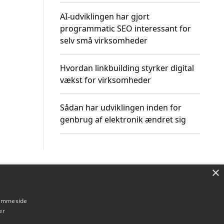
AI-udviklingen har gjort
programmatic SEO interessant for
selv små virksomheder
Hvordan linkbuilding styrker digital
vækst for virksomheder
Sådan har udviklingen inden for
genbrug af elektronik ændret sig
×
Om / kontakt
Blog
Betingelser
hjemmeside
er