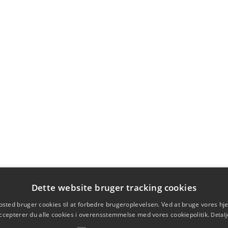
Dette website bruger tracking cookies
sted bruger cookies til at forbedre brugeroplevelsen. Ved at bruge vores 
ccepterer du alle cookies i overensstemmelse med vores cookiepolitik.
Detalj