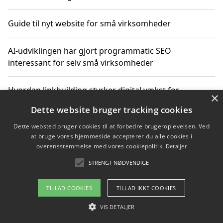
Guide til nyt website for små virksomheder
AI-udviklingen har gjort programmatic SEO
interessant for selv små virksomheder
Hvordan linkbuilding styrker digital vækst for
×
virksomheder
Dette website bruger tracking cookies
Dette websted bruger cookies til at forbedre brugeroplevelsen. Ved
Sådan har udviklingen inden for genbrug af elektronik
at bruge vores hjemmeside accepterer du alle cookies i
ændret sig
overensstemmelse med vores cookiepolitik.
Detaljer
STRENGT NØDVENDIGE
Copyright 2026 - Pilanto Aps
TILLAD COOKIES
TILLAD IKKE COOKIES
Om / kontakt
Blog
Betingelser
VIS DETALJER