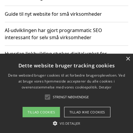
Guide til nyt website for små virksomheder
AI-udviklingen har gjort programmatic SEO
interessant for selv små virksomheder
Hvordan linkbuilding styrker digital vækst for
×
virksomheder
Dette website bruger tracking cookies
Dette websted bruger cookies til at forbedre brugeroplevelsen. Ved
Sådan har udviklingen inden for genbrug af elektronik
at bruge vores hjemmeside accepterer du alle cookies i
ændret sig
overensstemmelse med vores cookiepolitik.
Detaljer
STRENGT NØDVENDIGE
Copyright 2026 - Pilanto Aps
TILLAD COOKIES
TILLAD IKKE COOKIES
Om / kontakt
Blog
Betingelser
VIS DETALJER