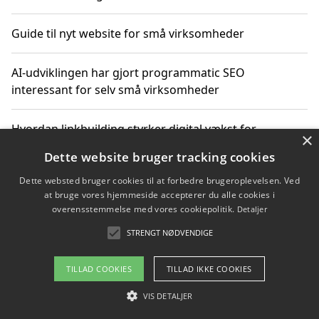
Guide til nyt website for små virksomheder
AI-udviklingen har gjort programmatic SEO
interessant for selv små virksomheder
Hvordan linkbuilding styrker digital vækst for
×
virksomheder
Dette website bruger tracking cookies
Dette websted bruger cookies til at forbedre brugeroplevelsen. Ved
Sådan har udviklingen inden for genbrug af elektronik
at bruge vores hjemmeside accepterer du alle cookies i
ændret sig
overensstemmelse med vores cookiepolitik.
Detaljer
STRENGT NØDVENDIGE
Copyright 2026 - Pilanto Aps
TILLAD COOKIES
TILLAD IKKE COOKIES
Om / kontakt
Blog
Betingelser
VIS DETALJER