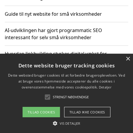
Guide til nyt website for små virksomheder
AI-udviklingen har gjort programmatic SEO
interessant for selv små virksomheder
Hvordan linkbuilding styrker digital vækst for
×
virksomheder
Dette website bruger tracking cookies
Dette websted bruger cookies til at forbedre brugeroplevelsen. Ved
Sådan har udviklingen inden for genbrug af elektronik
at bruge vores hjemmeside accepterer du alle cookies i
ændret sig
overensstemmelse med vores cookiepolitik.
Detaljer
STRENGT NØDVENDIGE
Copyright 2026 - Pilanto Aps
TILLAD COOKIES
TILLAD IKKE COOKIES
Om / kontakt
Blog
Betingelser
VIS DETALJER