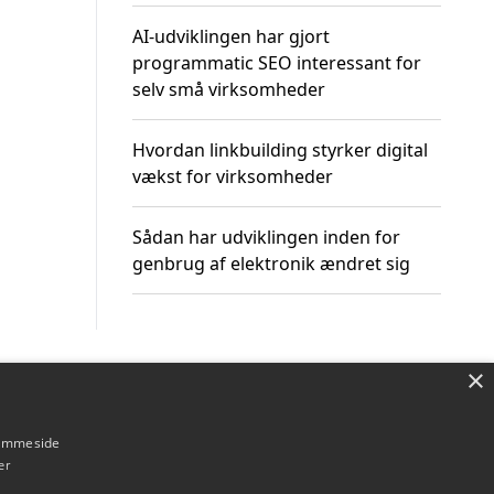
AI-udviklingen har gjort
programmatic SEO interessant for
selv små virksomheder
Hvordan linkbuilding styrker digital
vækst for virksomheder
Sådan har udviklingen inden for
genbrug af elektronik ændret sig
×
Om / kontakt
Blog
Betingelser
hjemmeside
er