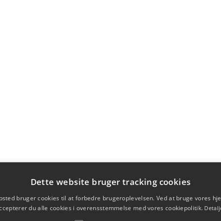
Dette website bruger tracking cookies
sted bruger cookies til at forbedre brugeroplevelsen. Ved at bruge vores 
ccepterer du alle cookies i overensstemmelse med vores cookiepolitik.
Detalj