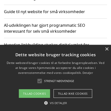
Guide til nyt website for små virksomheder
AI-udviklingen har gjort programmatic SEO
interessant for selv små virksomheder
Hvordan linkbuilding styrker digital vækst for
×
virksomheder
Dette website bruger tracking cookies
Dette websted bruger cookies til at forbedre brugeroplevelsen. Ved
Sådan har udviklingen inden for genbrug af elektronik
at bruge vores hjemmeside accepterer du alle cookies i
ændret sig
overensstemmelse med vores cookiepolitik.
Detaljer
STRENGT NØDVENDIGE
Copyright 2026 - Pilanto Aps
TILLAD COOKIES
TILLAD IKKE COOKIES
Om / kontakt
Blog
Betingelser
VIS DETALJER