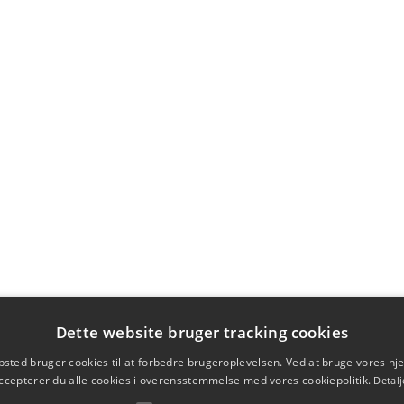
Dette website bruger tracking cookies
sted bruger cookies til at forbedre brugeroplevelsen. Ved at bruge vores 
ccepterer du alle cookies i overensstemmelse med vores cookiepolitik.
Detalj