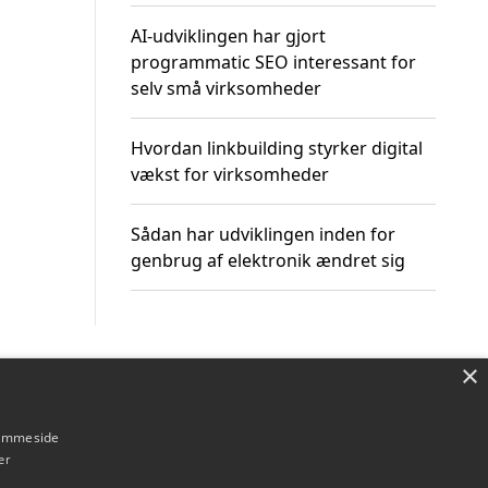
AI-udviklingen har gjort
programmatic SEO interessant for
selv små virksomheder
Hvordan linkbuilding styrker digital
vækst for virksomheder
Sådan har udviklingen inden for
genbrug af elektronik ændret sig
×
Om / kontakt
Blog
Betingelser
hjemmeside
er