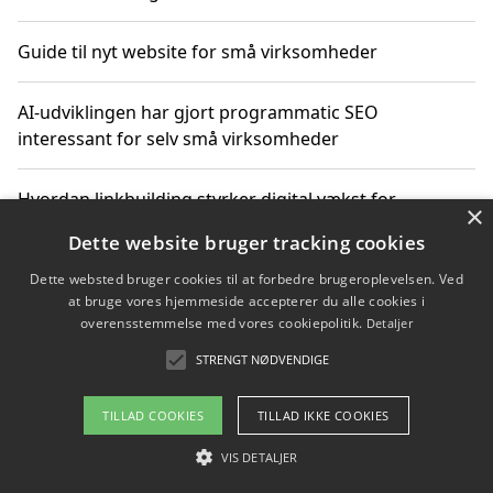
Guide til nyt website for små virksomheder
AI-udviklingen har gjort programmatic SEO
interessant for selv små virksomheder
Hvordan linkbuilding styrker digital vækst for
×
virksomheder
Dette website bruger tracking cookies
Dette websted bruger cookies til at forbedre brugeroplevelsen. Ved
Sådan har udviklingen inden for genbrug af elektronik
at bruge vores hjemmeside accepterer du alle cookies i
ændret sig
overensstemmelse med vores cookiepolitik.
Detaljer
STRENGT NØDVENDIGE
Copyright 2026 - Pilanto Aps
TILLAD COOKIES
TILLAD IKKE COOKIES
Om / kontakt
Blog
Betingelser
VIS DETALJER