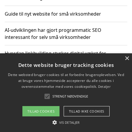
Guide til nyt website for små virksomheder
AI-udviklingen har gjort programmatic SEO
interessant for selv små virksomheder
Hvordan linkbuilding styrker digital vækst for
×
virksomheder
Dette website bruger tracking cookies
Dette websted bruger cookies til at forbedre brugeroplevelsen. Ved
Sådan har udviklingen inden for genbrug af elektronik
at bruge vores hjemmeside accepterer du alle cookies i
ændret sig
overensstemmelse med vores cookiepolitik.
Detaljer
STRENGT NØDVENDIGE
Copyright 2026 - Pilanto Aps
TILLAD COOKIES
TILLAD IKKE COOKIES
Om / kontakt
Blog
Betingelser
VIS DETALJER