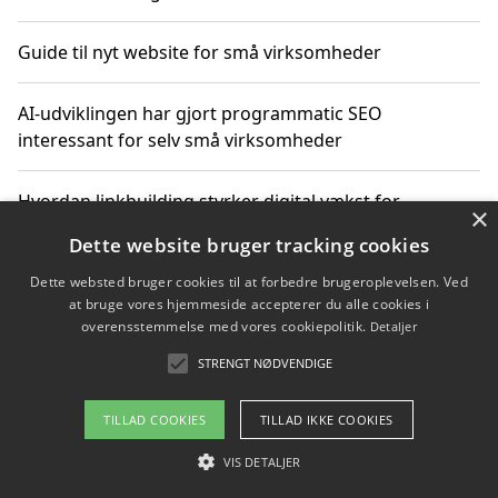
Guide til nyt website for små virksomheder
AI-udviklingen har gjort programmatic SEO
interessant for selv små virksomheder
Hvordan linkbuilding styrker digital vækst for
×
virksomheder
Dette website bruger tracking cookies
Dette websted bruger cookies til at forbedre brugeroplevelsen. Ved
Sådan har udviklingen inden for genbrug af elektronik
at bruge vores hjemmeside accepterer du alle cookies i
ændret sig
overensstemmelse med vores cookiepolitik.
Detaljer
STRENGT NØDVENDIGE
Copyright 2026 - Pilanto Aps
TILLAD COOKIES
TILLAD IKKE COOKIES
Om / kontakt
Blog
Betingelser
VIS DETALJER