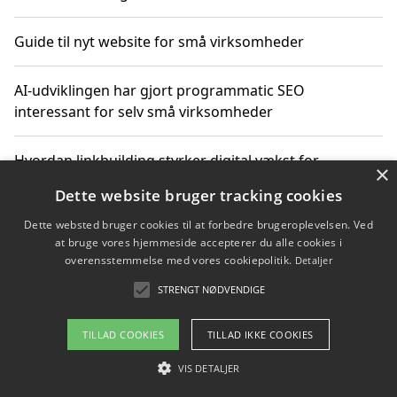
Guide til nyt website for små virksomheder
AI-udviklingen har gjort programmatic SEO
interessant for selv små virksomheder
Hvordan linkbuilding styrker digital vækst for
×
virksomheder
Dette website bruger tracking cookies
Dette websted bruger cookies til at forbedre brugeroplevelsen. Ved
Sådan har udviklingen inden for genbrug af elektronik
at bruge vores hjemmeside accepterer du alle cookies i
ændret sig
overensstemmelse med vores cookiepolitik.
Detaljer
STRENGT NØDVENDIGE
Copyright 2026 - Pilanto Aps
TILLAD COOKIES
TILLAD IKKE COOKIES
Om / kontakt
Blog
Betingelser
VIS DETALJER