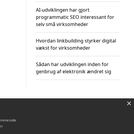
AI-udviklingen har gjort
programmatic SEO interessant for
selv små virksomheder
Hvordan linkbuilding styrker digital
vækst for virksomheder
Sådan har udviklingen inden for
genbrug af elektronik ændret sig
×
Om / kontakt
Blog
Betingelser
hjemmeside
er