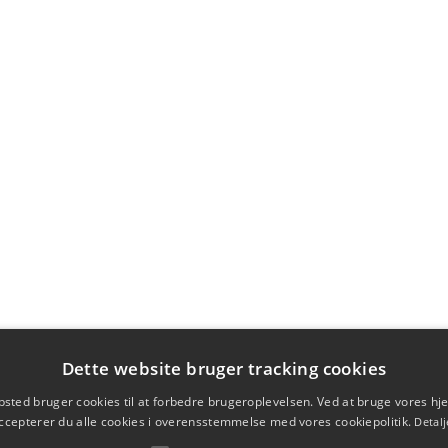
Dette website bruger tracking cookies
sted bruger cookies til at forbedre brugeroplevelsen. Ved at bruge vores 
ccepterer du alle cookies i overensstemmelse med vores cookiepolitik.
Detalj