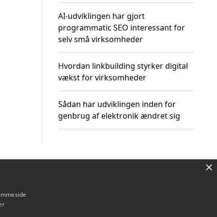
AI-udviklingen har gjort
programmatic SEO interessant for
selv små virksomheder
Hvordan linkbuilding styrker digital
vækst for virksomheder
Sådan har udviklingen inden for
genbrug af elektronik ændret sig
×
Om / kontakt
Blog
Betingelser
hjemmeside
er