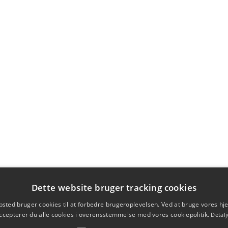
Dette website bruger tracking cookies
sted bruger cookies til at forbedre brugeroplevelsen. Ved at bruge vores 
ccepterer du alle cookies i overensstemmelse med vores cookiepolitik.
Detalj