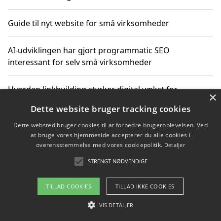
Guide til nyt website for små virksomheder
AI-udviklingen har gjort programmatic SEO
interessant for selv små virksomheder
Hvordan linkbuilding styrker digital vækst for
×
virksomheder
Dette website bruger tracking cookies
Dette websted bruger cookies til at forbedre brugeroplevelsen. Ved
Sådan har udviklingen inden for genbrug af elektronik
at bruge vores hjemmeside accepterer du alle cookies i
ændret sig
overensstemmelse med vores cookiepolitik.
Detaljer
STRENGT NØDVENDIGE
Copyright 2026 - Pilanto Aps
TILLAD COOKIES
TILLAD IKKE COOKIES
Om / kontakt
Blog
Betingelser
VIS DETALJER