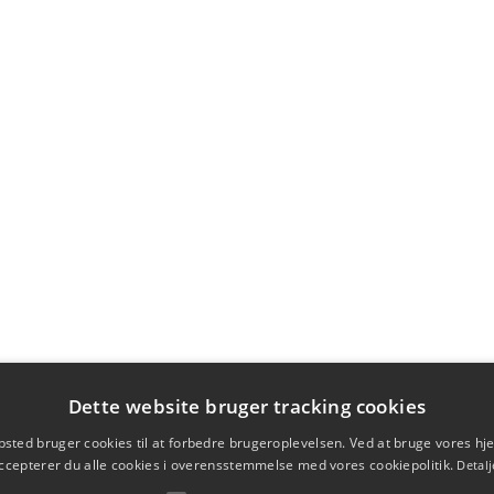
Dette website bruger tracking cookies
sted bruger cookies til at forbedre brugeroplevelsen. Ved at bruge vores 
ccepterer du alle cookies i overensstemmelse med vores cookiepolitik.
Detalj