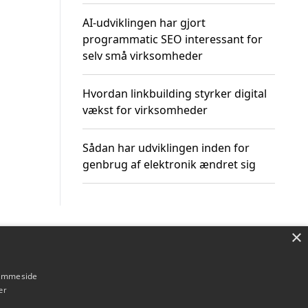
AI-udviklingen har gjort
programmatic SEO interessant for
selv små virksomheder
Hvordan linkbuilding styrker digital
vækst for virksomheder
Sådan har udviklingen inden for
genbrug af elektronik ændret sig
×
Om / kontakt
Blog
Betingelser
hjemmeside
er