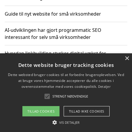
Guide til nyt website for små virksomheder
AI-udviklingen har gjort programmatic SEO
interessant for selv små virksomheder
Hvordan linkbuilding styrker digital vækst for
×
virksomheder
Dette website bruger tracking cookies
Dette websted bruger cookies til at forbedre brugeroplevelsen. Ved
Sådan har udviklingen inden for genbrug af elektronik
at bruge vores hjemmeside accepterer du alle cookies i
ændret sig
overensstemmelse med vores cookiepolitik.
Detaljer
STRENGT NØDVENDIGE
Copyright 2026 - Pilanto Aps
TILLAD COOKIES
TILLAD IKKE COOKIES
Om / kontakt
Blog
Betingelser
VIS DETALJER