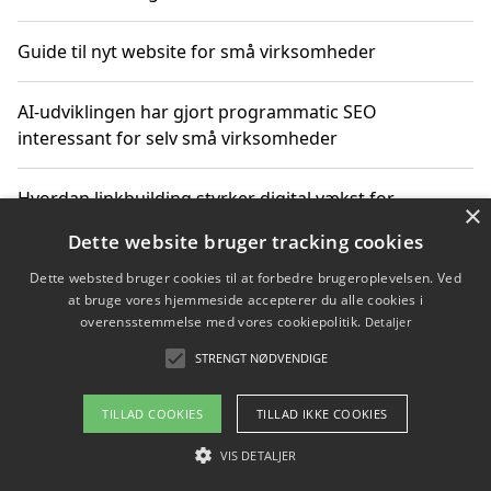
Guide til nyt website for små virksomheder
AI-udviklingen har gjort programmatic SEO
interessant for selv små virksomheder
Hvordan linkbuilding styrker digital vækst for
×
virksomheder
Dette website bruger tracking cookies
Dette websted bruger cookies til at forbedre brugeroplevelsen. Ved
Sådan har udviklingen inden for genbrug af elektronik
at bruge vores hjemmeside accepterer du alle cookies i
ændret sig
overensstemmelse med vores cookiepolitik.
Detaljer
STRENGT NØDVENDIGE
Copyright 2026 - Pilanto Aps
TILLAD COOKIES
TILLAD IKKE COOKIES
Om / kontakt
Blog
Betingelser
VIS DETALJER