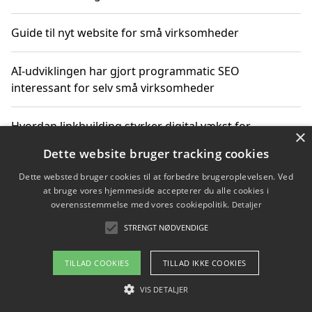
Guide til nyt website for små virksomheder
AI-udviklingen har gjort programmatic SEO
interessant for selv små virksomheder
Hvordan linkbuilding styrker digital vækst for
×
virksomheder
Dette website bruger tracking cookies
Dette websted bruger cookies til at forbedre brugeroplevelsen. Ved
Sådan har udviklingen inden for genbrug af elektronik
at bruge vores hjemmeside accepterer du alle cookies i
ændret sig
overensstemmelse med vores cookiepolitik.
Detaljer
STRENGT NØDVENDIGE
Copyright 2026 - Pilanto Aps
TILLAD COOKIES
TILLAD IKKE COOKIES
Om / kontakt
Blog
Betingelser
VIS DETALJER