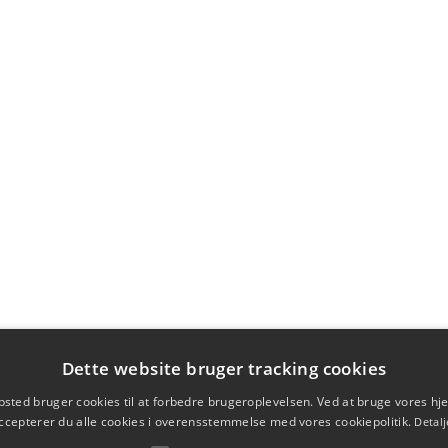
Dette website bruger tracking cookies
sted bruger cookies til at forbedre brugeroplevelsen. Ved at bruge vores 
ccepterer du alle cookies i overensstemmelse med vores cookiepolitik.
Detalj