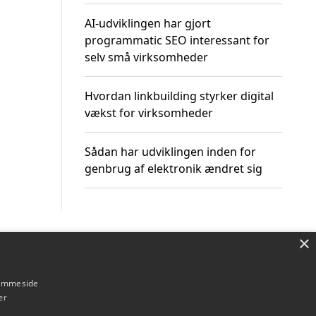
AI-udviklingen har gjort
programmatic SEO interessant for
selv små virksomheder
Hvordan linkbuilding styrker digital
vækst for virksomheder
Sådan har udviklingen inden for
genbrug af elektronik ændret sig
×
Om / kontakt
Blog
Betingelser
hjemmeside
er