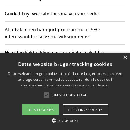
Guide til nyt website for små virksomheder
AI-udviklingen har gjort programmatic SEO
interessant for selv små virksomheder
Hvordan linkbuilding styrker digital vækst for
×
virksomheder
Dette website bruger tracking cookies
Dette websted bruger cookies til at forbedre brugeroplevelsen. Ved
Sådan har udviklingen inden for genbrug af elektronik
at bruge vores hjemmeside accepterer du alle cookies i
ændret sig
overensstemmelse med vores cookiepolitik.
Detaljer
STRENGT NØDVENDIGE
Copyright 2026 - Pilanto Aps
TILLAD COOKIES
TILLAD IKKE COOKIES
Om / kontakt
Blog
Betingelser
VIS DETALJER