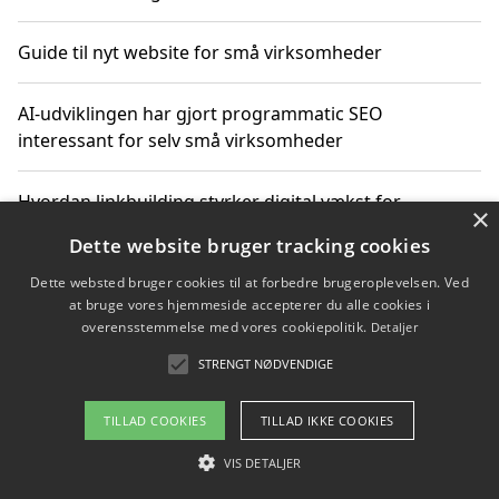
Guide til nyt website for små virksomheder
AI-udviklingen har gjort programmatic SEO
interessant for selv små virksomheder
Hvordan linkbuilding styrker digital vækst for
×
virksomheder
Dette website bruger tracking cookies
Dette websted bruger cookies til at forbedre brugeroplevelsen. Ved
Sådan har udviklingen inden for genbrug af elektronik
at bruge vores hjemmeside accepterer du alle cookies i
ændret sig
overensstemmelse med vores cookiepolitik.
Detaljer
STRENGT NØDVENDIGE
Copyright 2026 - Pilanto Aps
TILLAD COOKIES
TILLAD IKKE COOKIES
Om / kontakt
Blog
Betingelser
VIS DETALJER