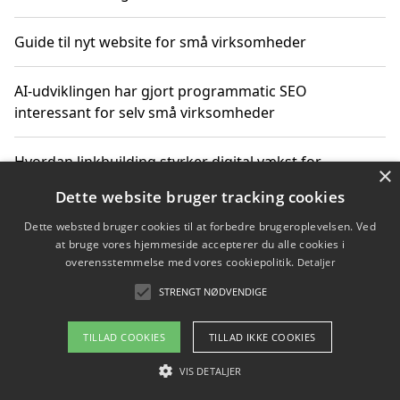
Guide til nyt website for små virksomheder
AI-udviklingen har gjort programmatic SEO
interessant for selv små virksomheder
Hvordan linkbuilding styrker digital vækst for
×
virksomheder
Dette website bruger tracking cookies
Dette websted bruger cookies til at forbedre brugeroplevelsen. Ved
Sådan har udviklingen inden for genbrug af elektronik
at bruge vores hjemmeside accepterer du alle cookies i
ændret sig
overensstemmelse med vores cookiepolitik.
Detaljer
STRENGT NØDVENDIGE
Copyright 2026 - Pilanto Aps
TILLAD COOKIES
TILLAD IKKE COOKIES
Om / kontakt
Blog
Betingelser
VIS DETALJER